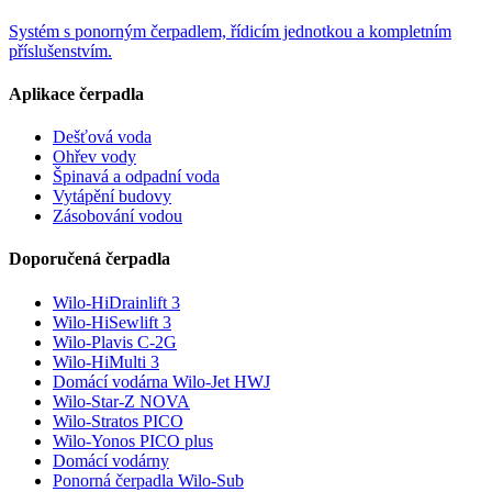
Systém s ponorným čerpadlem, řídicím jednotkou a kompletním
příslušenstvím.
Aplikace čerpadla
Dešťová voda
Ohřev vody
Špinavá a odpadní voda
Vytápění budovy
Zásobování vodou
Doporučená čerpadla
Wilo-HiDrainlift 3
Wilo-HiSewlift 3
Wilo-Plavis C-2G
Wilo-HiMulti 3
Domácí vodárna Wilo-Jet HWJ
Wilo-Star-Z NOVA
Wilo-Stratos PICO
Wilo-Yonos PICO plus
Domácí vodárny
Ponorná čerpadla Wilo-Sub