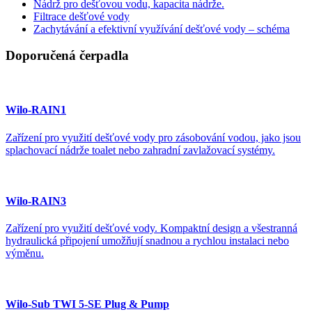
Nádrž pro dešťovou vodu, kapacita nádrže.
Filtrace dešťové vody
Zachytávání a efektivní využívání dešťové vody – schéma
Doporučená čerpadla
Wilo-RAIN1
Zařízení pro využití dešťové vody pro zásobování vodou, jako jsou
splachovací nádrže toalet nebo zahradní zavlažovací systémy.
Wilo-RAIN3
Zařízení pro využití dešťové vody. Kompaktní design a všestranná
hydraulická připojení umožňují snadnou a rychlou instalaci nebo
výměnu.
Wilo-Sub TWI 5-SE Plug & Pump