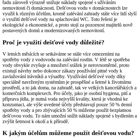
řadu zároveň výrazně snižuje náklady spojené s užíváním
nemovitosti či domácnosti. Dešťovou vodu v domácnostech lze
využít k různým účelům, kromě zalévání zahrady stále více lidí slyší
o využití dešťové vody na splachování WC. Toto řešení je
ekologické a ekonomické, a proto stojí za pozornost majitelů nově
postavených domů a modernizovaných nemovitostí.
Proč je využití dešťové vody důležité?
V letních měsících se setkáváme se stále více omezeními na
spotřeby vody z vodovodu na zalévání rostlin. V létě se spotřeba
vody obvykle zvyšuje a množství srážek je nerovnoměrné, proto
existují návrhy nebo dokonce zákazy používání pitné vody k
zavlažování trávníků a výsadby. Využívání dešťové vody díky
speciálně navrženým systémům je prospěšné a šetrné k životnímu
prostředí, a to jak doma, na zahradě, tak ve velkých kancelářských a
komerčních komplexech. Pro účely, jako je osobní hygiena, pití a
příprava jídla, je nutná voda nejvyšší kvality, která je vhodná ke
konzumaci, ale výše uvedené účely představují pouze 50 % denní
spotřeby vody a pro zbývajících 50 % můžeme použít bezplatnou
dešťovou vodu. To nám umožní snížit náklady spojené s bydlením a
zvýšit šetrnost k okolí a k přírodě.
K jakým účelům můžeme použít dešťovou vodu?