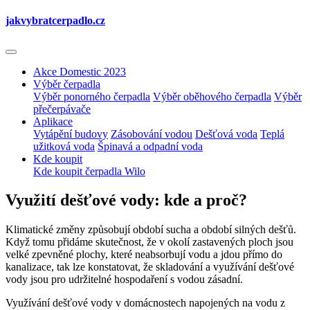
jakvybrat
cerpadlo.cz
Akce Domestic 2023
Výběr čerpadla
Výběr ponorného čerpadla
Výběr oběhového čerpadla
Výběr
přečerpávače
Aplikace
Vytápění budovy
Zásobování vodou
Dešťová voda
Teplá
užitková voda
Špinavá a odpadní voda
Kde koupit
Kde koupit čerpadla Wilo
Využití dešťové vody: kde a proč?
Klimatické změny způsobují období sucha a období silných dešťů.
Když tomu přidáme skutečnost, že v okolí zastavených ploch jsou
velké zpevněné plochy, které neabsorbují vodu a jdou přímo do
kanalizace, tak lze konstatovat, že skladování a využívání dešťové
vody jsou pro udržitelné hospodaření s vodou zásadní.
Využívání dešťové vody v domácnostech napojených na vodu z