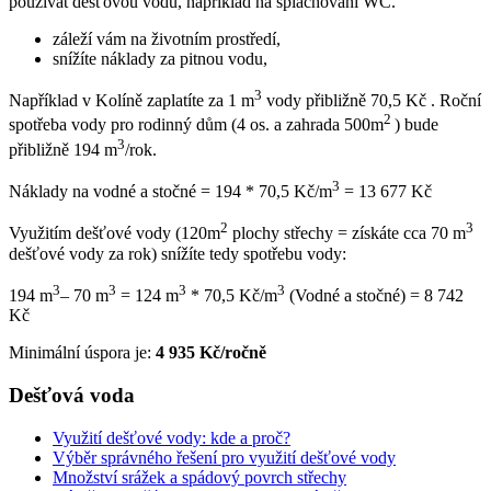
používat dešťovou vodu, například na splachování WC.
záleží vám na životním prostředí,
snížíte náklady za pitnou vodu,
3
Například v Kolíně zaplatíte za 1 m
vody přibližně 70,5 Kč . Roční
2
spotřeba vody pro rodinný dům (4 os. a zahrada 500m
) bude
3
přibližně 194 m
/rok.
3
Náklady na vodné a stočné = 194 * 70,5 Kč/m
= 13 677 Kč
2
3
Využitím dešťové vody (120m
plochy střechy = získáte cca 70 m
dešťové vody za rok) snížíte tedy spotřebu vody:
3
3
3
3
194 m
– 70 m
= 124 m
* 70,5 Kč/m
(Vodné a stočné) = 8 742
Kč
Minimální úspora je:
4 935 Kč/ročně
Dešťová voda
Využití dešťové vody: kde a proč?
Výběr správného řešení pro využití dešťové vody
Množství srážek a spádový povrch střechy