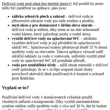
Dešťová voda není pitná bez tepelné úpravy!
Její použití by proto
mělo být zaměřené na aplikace, jako jsou:
zálivka zelených ploch a zahrad
– dešťová voda je
přirozeným zdrojem vody pro naše rostliny a plodiny,
mytí oken a pro domácnost v širším slova smyslu
–
dešťová voda je měkká, díky tomu se na skle nehromadí
vodní kámen, který způsobuje pruhy a vodní skrny,
využití dešťové vody na splachování WC
– ideálním
využitím dešťové vody je její přivádění do splachovacích
nádrží WC. Splachovací toalety představují téměř 35 % denní
spotřeby vody na obyvatele. Taková aplikace výrazně sníží
měsíční náklady za vodu z vodovodu, snížením využití pitné
vody ke splachování WC též pomáháte přírodě,
voda pro zemědělské účely
– nižší obsah minerálů v dešťové
vodě způsobuje, že se v ní lépe rozpustí různé druhy
povrchově aktivních látek používaných k hnojení a ochraně
proti škůdcům.
Vyplatí se to?
Používání dešťové vody v domácnostech vyžaduje použití
vhodných zařízení a komponentů. Díky využití automatickému
systéme můžete snížit spotřebu vody o více než 30 %, tím že budete