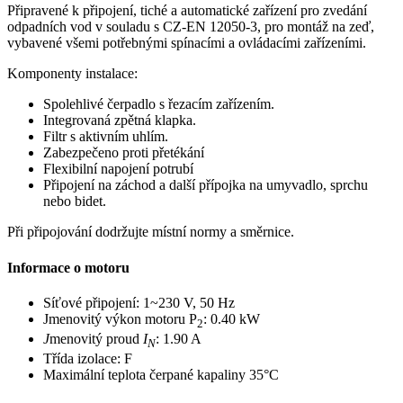
Připravené k připojení, tiché a automatické zařízení pro zvedání
odpadních vod v souladu s CZ-EN 12050-3, pro montáž na zeď,
vybavené všemi potřebnými spínacími a ovládacími zařízeními.
Komponenty instalace:
Spolehlivé čerpadlo s řezacím zařízením.
Integrovaná zpětná klapka.
Filtr s aktivním uhlím.
Zabezpečeno proti přetékání
Flexibilní napojení potrubí
Připojení na záchod a další přípojka na umyvadlo, sprchu
nebo bidet.
Při připojování dodržujte místní normy a směrnice.
Informace o motoru
Síťové připojení: 1~230 V, 50 Hz
Jmenovitý výkon motoru P
: 0.40 kW
2
J
menovitý proud
I
: 1.90 A
N
Třída izolace: F
Maximální teplota čerpané kapaliny 35°C