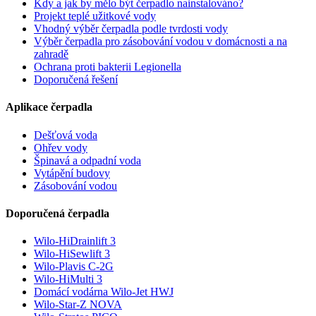
Kdy a jak by mělo být čerpadlo nainstalováno?
Projekt teplé užitkové vody
Vhodný výběr čerpadla podle tvrdosti vody
Výběr čerpadla pro zásobování vodou v domácnosti a na
zahradě
Ochrana proti bakterii Legionella
Doporučená řešení
Aplikace čerpadla
Dešťová voda
Ohřev vody
Špinavá a odpadní voda
Vytápění budovy
Zásobování vodou
Doporučená čerpadla
Wilo-HiDrainlift 3
Wilo-HiSewlift 3
Wilo-Plavis C-2G
Wilo-HiMulti 3
Domácí vodárna Wilo-Jet HWJ
Wilo-Star-Z NOVA