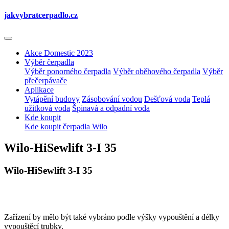
jakvybrat
cerpadlo.cz
Akce Domestic 2023
Výběr čerpadla
Výběr ponorného čerpadla
Výběr oběhového čerpadla
Výběr
přečerpávače
Aplikace
Vytápění budovy
Zásobování vodou
Dešťová voda
Teplá
užitková voda
Špinavá a odpadní voda
Kde koupit
Kde koupit čerpadla Wilo
Wilo-HiSewlift 3-I 35
Wilo-HiSewlift 3-I 35
Zařízení by mělo být také vybráno podle výšky vypouštění a délky
vypouštěcí trubky.