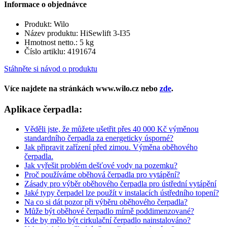
Informace o objednávce
Produkt: Wilo
Název produktu: HiSewlift 3-I35
Hmotnost netto.: 5 kg
Číslo artiklu: 4191674
Stáhněte si návod o produktu
Více najdete na stránkách www.wilo.cz nebo
zde
.
Aplikace čerpadla:
Věděli jste, že můžete ušetřit přes 40 000 Kč výměnou
standardního čerpadla za energeticky úsporné?
Jak připravit zařízení před zimou. Výměna oběhového
čerpadla.
Jak vyřešit problém dešťové vody na pozemku?
Proč používáme oběhová čerpadla pro vytápění?
Zásady pro výběr oběhového čerpadla pro ústřední vytápění
Jaké typy čerpadel lze použít v instalacích ústředního topení?
Na co si dát pozor při výběru oběhového čerpadla?
Může být oběhové čerpadlo mírně poddimenzované?
Kde by mělo být cirkulační čerpadlo nainstalováno?