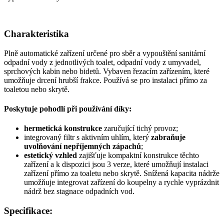
Charakteristika
Plně automatické zařízení určené pro sběr a vypouštění sanitární
odpadní vody z jednotlivých toalet, odpadní vody z umyvadel,
sprchových kabin nebo bidetů. Vybaven řezacím zařízením, které
umožňuje drcení hrubší frakce. Používá se pro instalaci přímo za
toaletou nebo skrytě.
Poskytuje pohodlí při používání díky:
hermetická konstrukce
zaručující tichý provoz;
integrovaný filtr s aktivním uhlím, který
zabraňuje
uvolňování nepříjemných zápachů
;
estetický vzhled
zajišťuje kompaktní konstrukce těchto
zařízení a k dispozici jsou 3 verze, které umožňují instalaci
zařízení přímo za toaletu nebo skrytě. Snížená kapacita nádrže
umožňuje integrovat zařízení do koupelny a rychle vyprázdnit
nádrž bez stagnace odpadních vod.
Specifikace: